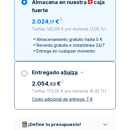
Almacena en nuestra
caja
fuerte
2
.
024
€
,
17
Tarifas: 142,69 € por moneda
(
7,05 %
)
Almacenamiento gratuito hasta 0 €
Reventa gratuita e instantánea 24/7
Entrega en cualquier momento
Entregado a
Suiza
2
.
054
€
,
53
Tarifas: 173,05 € por moneda
(
8,42 %
)
Costo adicional de entrega:
7
€
Impuestos incluidos
Entrega asegurada y discreta
Empresas de reparto de confianza
¡Define tu presupuesto!