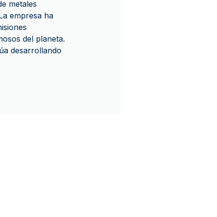
de metales
 La empresa ha
isiones
mosos del planeta.
úa desarrollando