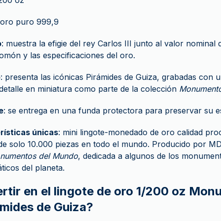
/200 oz
 oro puro 999,9
o
: muestra la efigie del rey Carlos III junto al valor nominal
lomón y las especificaciones del oro.
o
: presenta las icónicas Pirámides de Guiza, grabadas con u
 detalle en miniatura como parte de la colección
Monumento
e
: se entrega en una funda protectora para preservar su es
rísticas únicas
: mini lingote-monedado de oro calidad pro
 de solo 10.000 piezas en todo el mundo. Producido por M
numentos del Mundo
, dedicada a algunos de los monumen
icos del planeta.
ertir en el lingote de oro 1/200 oz Mo
mides de Guiza?