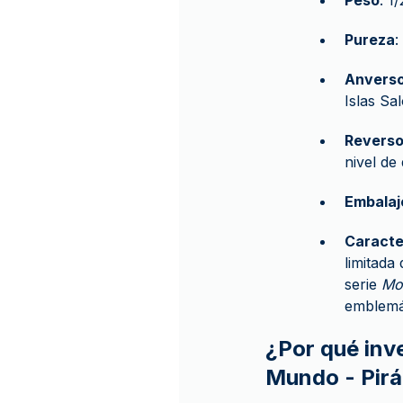
Peso
: 1
Pureza
:
Anvers
Islas Sa
Revers
nivel de
Embalaj
Caracte
limitada
serie
Mo
emblemát
¿Por qué inv
Mundo - Pirá