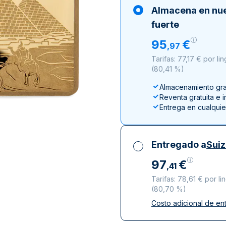
ductos de plata
100 gramos
15 kg
Filarmónica
Lunar
Cas
Sw
Almacena en nu
250 gramos
American Eagle
Arca de Noé
Swi
fuerte
1 kg
Canguro
95
€
,
97
Napoleon
Tarifas: 77,17 € por l
Vreneli
(
80,41 %
)
Lunar
Almacenamiento grat
Reventa gratuita e 
Entrega en cualqui
Entregado a
Sui
97
€
,
41
Tarifas: 78,61 € por l
(
80,70 %
)
Costo adicional de en
Impuestos incluidos
Entrega asegurada 