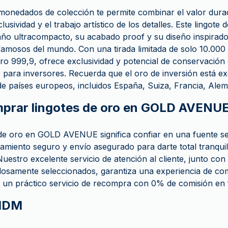
s-monedados de colección te permite combinar el valor dura
usividad y el trabajo artístico de los detalles. Este lingote
ño ultracompacto, su acabado proof y su diseño inspirado 
amosos del mundo. Con una tirada limitada de solo 10.000
ro 999,9, ofrece exclusividad y potencial de conservación 
 para inversores. Recuerda que el oro de inversión está e
de países europeos, incluidos España, Suiza, Francia, Alem
mprar lingotes de oro en GOLD AVENU
de oro en GOLD AVENUE significa confiar en una fuente s
iento seguro y envío asegurado para darte total tranquilid
uestro excelente servicio de atención al cliente, junto co
adosamente seleccionados, garantiza una experiencia de com
un práctico servicio de recompra con 0% de comisión en f
 MDM