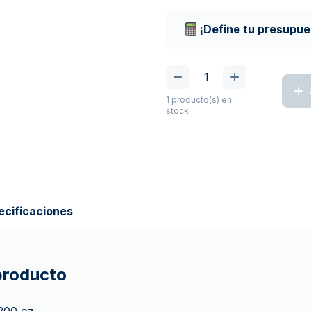
Empresas de repart
¡Define tu presupue
1 producto(s) en
stock
ecificaciones
 producto