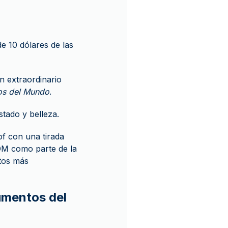
 de 10 dólares de las
n extraordinario
s del Mundo
.
tado y belleza.
of con una tirada
DM como parte de la
tos más
numentos del