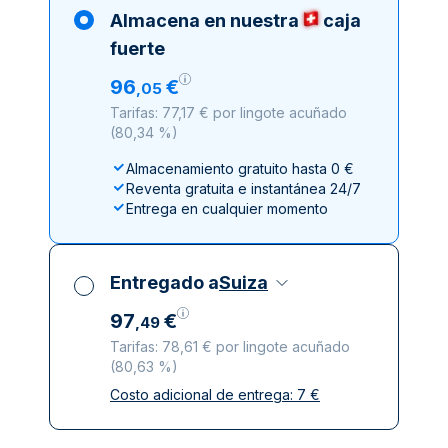
Almacena en nuestra
caja
fuerte
96
€
,
05
Tarifas: 77,17 € por lingote acuñado
(
80,34 %
)
Almacenamiento gratuito hasta 0 €
Reventa gratuita e instantánea 24/7
Entrega en cualquier momento
Entregado a
Suiza
97
€
,
49
Tarifas: 78,61 € por lingote acuñado
(
80,63 %
)
Costo adicional de entrega:
7
€
Impuestos incluidos
Entrega asegurada y discreta
Empresas de reparto de confianza