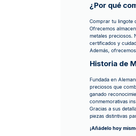
¿Por qué co
Comprar tu lingote 
Ofrecemos almacenam
metales preciosos. N
certificados y cuid
Además, ofrecemos 
Historia de
Fundada en Alemani
preciosos que combi
ganado reconocimien
conmemorativas insp
Gracias a sus detal
piezas distintivas p
¡Añádelo hoy mismo