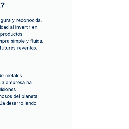
E?
egura y reconocida.
ad al invertir en
n productos
pra simple y fluida.
uturas reventas.
de metales
 La empresa ha
isiones
mosos del planeta.
úa desarrollando