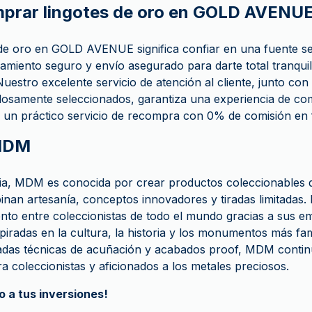
mprar lingotes de oro en GOLD AVENU
de oro en GOLD AVENUE significa confiar en una fuente s
iento seguro y envío asegurado para darte total tranquilid
uestro excelente servicio de atención al cliente, junto co
adosamente seleccionados, garantiza una experiencia de com
un práctico servicio de recompra con 0% de comisión en f
 MDM
a, MDM es conocida por crear productos coleccionables 
nan artesanía, conceptos innovadores y tiradas limitadas.
to entre coleccionistas de todo el mundo gracias a sus em
iradas en la cultura, la historia y los monumentos más fa
ladas técnicas de acuñación y acabados proof, MDM contin
ara coleccionistas y aficionados a los metales preciosos.
 a tus inversiones!