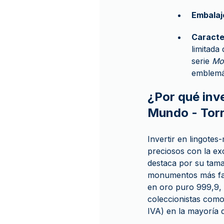
Embalaj
Caracte
limitada
serie
Mo
emblemát
¿Por qué inv
Mundo - Torre
Invertir en lingote
preciosos con la excl
destaca por su tama
monumentos más famo
en oro puro 999,9, 
coleccionistas como
IVA) en la mayoría 