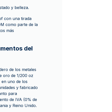
tado y belleza.
of con una tirada
DM como parte de la
tos más
numentos del
dero de los metales
 de oro de 1/200 oz
 en uno de los
nidades y fabricado
anto para
xento de IVA (0% de
ania y Reino Unido.