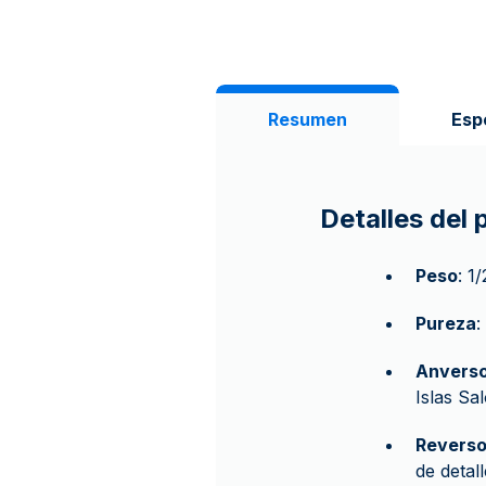
Resumen
Esp
Detalles del
Peso
: 1
Pureza
:
Anvers
Islas Sa
Revers
de detal