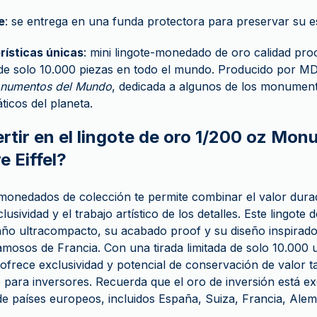
e
: se entrega en una funda protectora para preservar su es
rísticas únicas
: mini lingote-monedado de oro calidad pro
 de solo 10.000 piezas en todo el mundo. Producido por M
numentos del Mundo
, dedicada a algunos de los monumen
icos del planeta.
ertir en el lingote de oro 1/200 oz Mo
 Eiffel?
s-monedados de colección te permite combinar el valor dura
usividad y el trabajo artístico de los detalles. Este lingote
ño ultracompacto, su acabado proof y su diseño inspirado
sos de Francia. Con una tirada limitada de solo 10.000 u
ofrece exclusividad y potencial de conservación de valor t
 para inversores. Recuerda que el oro de inversión está e
de países europeos, incluidos España, Suiza, Francia, Alem