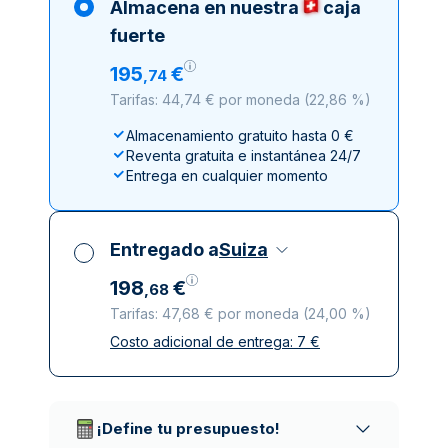
Almacena en nuestra
caja
fuerte
195
€
,
74
Tarifas: 44,74 € por moneda
(
22,86 %
)
Almacenamiento gratuito hasta 0 €
Reventa gratuita e instantánea 24/7
Entrega en cualquier momento
Entregado a
Suiza
198
€
,
68
Tarifas: 47,68 € por moneda
(
24,00 %
)
Costo adicional de entrega:
7
€
Impuestos incluidos
Entrega asegurada y discreta
Empresas de reparto de confianza
¡Define tu presupuesto!