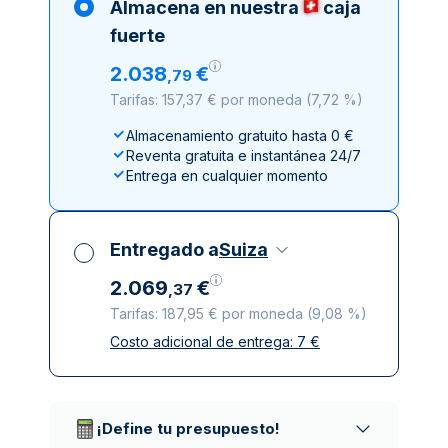
Almacena en nuestra
caja
fuerte
2
.
038
€
,
79
Tarifas: 157,37 € por moneda
(
7,72 %
)
Almacenamiento gratuito hasta 0 €
Reventa gratuita e instantánea 24/7
Entrega en cualquier momento
Entregado a
Suiza
2
.
069
€
,
37
Tarifas: 187,95 € por moneda
(
9,08 %
)
Costo adicional de entrega:
7
€
Impuestos incluidos
Entrega asegurada y discreta
Empresas de reparto de confianza
¡Define tu presupuesto!