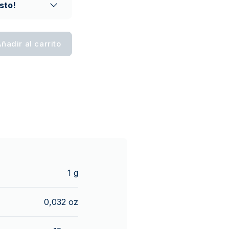
sto!
ñadir al carrito
1 g
0,032 oz