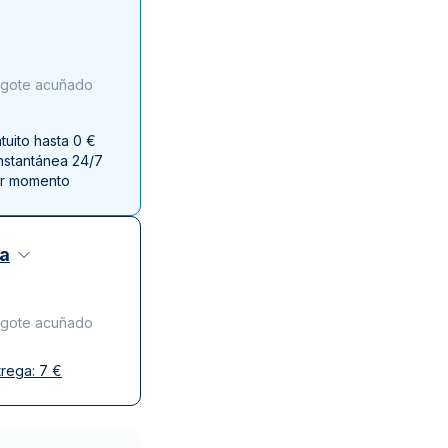
a de la Moneda de Perth
issmint
ssmint
ingote acuñado
uito hasta 0 €
instantánea 24/7
er momento
za
ingote acuñado
trega:
7
€
y discreta
o de confianza