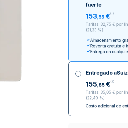
ductos de plata
100 gramos
15 kg
Filarmónica
Lunar
Cas
Sw
fuerte
250 gramos
American Eagle
Arca de Noé
Swi
153
€
,
55
1 kg
Canguro
Tarifas: 32,75 € por l
Napoleon
(
21,33 %
)
Vreneli
Almacenamiento grat
Lunar
Reventa gratuita e 
Entrega en cualqui
Entregado a
Sui
155
€
,
85
Tarifas: 35,05 € por l
(
22,49 %
)
Costo adicional de en
Impuestos incluidos
Entrega asegurada 
Empresas de repart