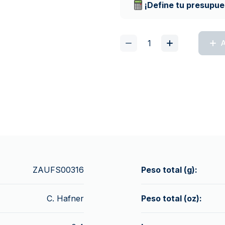
¡Define tu presupue
A
ZAUFS00316
Peso total (g):
C. Hafner
Peso total (oz):