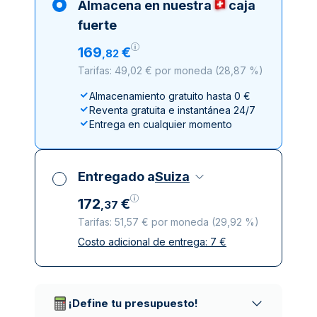
Almacena en nuestra
caja
fuerte
169
€
,
82
Tarifas: 49,02 € por moneda
(
28,87 %
)
Almacenamiento gratuito hasta 0 €
Reventa gratuita e instantánea 24/7
Entrega en cualquier momento
Entregado a
Suiza
172
€
,
37
Tarifas: 51,57 € por moneda
(
29,92 %
)
Costo adicional de entrega:
7
€
Impuestos incluidos
Entrega asegurada y discreta
Empresas de reparto de confianza
¡Define tu presupuesto!