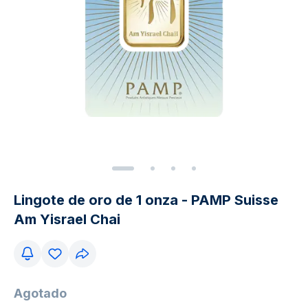
Lingote de oro de 1 onza - PAMP Suisse
Am Yisrael Chai
Agotado