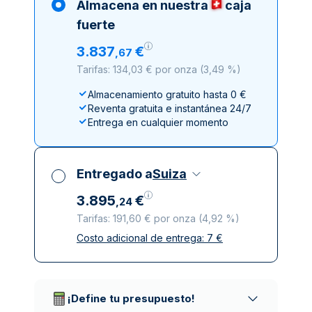
Almacena en nuestra
caja
fuerte
3
.
837
€
,
67
Tarifas: 134,03 € por onza
(
3,49 %
)
Almacenamiento gratuito hasta 0 €
Reventa gratuita e instantánea 24/7
Entrega en cualquier momento
Entregado a
Suiza
3
.
895
€
,
24
Tarifas: 191,60 € por onza
(
4,92 %
)
Costo adicional de entrega:
7
€
Impuestos incluidos
Entrega asegurada y discreta
Empresas de reparto de confianza
¡Define tu presupuesto!