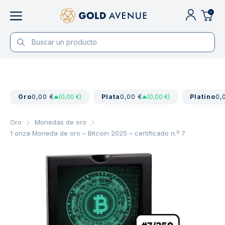
0
Oro
0,00 €
(0,00 €)
Plata
0,00 €
(0,00 €)
Platino
0,
Oro
Monedas de oro
1 onza Moneda de oro – Bitcoin 2025 – certificado n.º 7