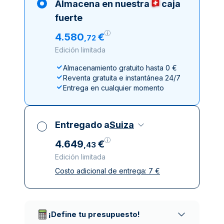
Almacena en nuestra
caja
fuerte
4
.
580
€
,
72
Edición limitada
Almacenamiento gratuito hasta 0 €
Reventa gratuita e instantánea 24/7
Entrega en cualquier momento
Entregado a
Suiza
4
.
649
€
,
43
Edición limitada
Costo adicional de entrega:
7
€
Impuestos incluidos
Entrega asegurada y discreta
Empresas de reparto de confianza
¡Define tu presupuesto!