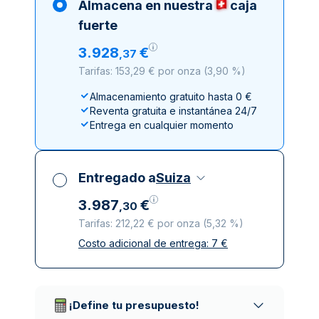
Almacena en nuestra
caja
fuerte
3
.
928
€
,
37
Tarifas: 153,29 € por onza
(
3,90 %
)
Almacenamiento gratuito hasta 0 €
Reventa gratuita e instantánea 24/7
Entrega en cualquier momento
Entregado a
Suiza
3
.
987
€
,
30
Tarifas: 212,22 € por onza
(
5,32 %
)
Costo adicional de entrega:
7
€
Impuestos incluidos
Entrega asegurada y discreta
Empresas de reparto de confianza
¡Define tu presupuesto!