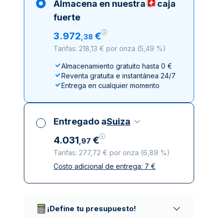
Almacena en nuestra
caja
fuerte
3
.
972
€
,
38
Tarifas: 218,13 € por onza
(
5,49 %
)
Almacenamiento gratuito hasta 0 €
Reventa gratuita e instantánea 24/7
Entrega en cualquier momento
Entregado a
Suiza
4
.
031
€
,
97
Tarifas: 277,72 € por onza
(
6,89 %
)
Costo adicional de entrega:
7
€
Impuestos incluidos
Entrega asegurada y discreta
Empresas de reparto de confianza
¡Define tu presupuesto!