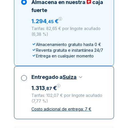
Almacena en nuestra
caja
fuerte
1
.
294
€
,
45
Tarifas: 82,65 € por lingote acuñado
(
6,38 %
)
Almacenamiento gratuito hasta 0 €
Reventa gratuita e instantánea 24/7
Entrega en cualquier momento
Entregado a
Suiza
1
.
313
€
,
87
Tarifas: 102,07 € por lingote acuñado
(
7,77 %
)
Costo adicional de entrega:
7
€
Impuestos incluidos
Entrega asegurada y discreta
Empresas de reparto de confianza