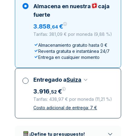
Almacena en nuestra
caja
fuerte
3
.
858
€
,
64
Tarifas: 381,09 € por moneda
(
9,88 %
)
Almacenamiento gratuito hasta 0 €
Reventa gratuita e instantánea 24/7
Entrega en cualquier momento
Entregado a
Suiza
3
.
916
€
,
52
Tarifas: 438,97 € por moneda
(
11,21 %
)
Costo adicional de entrega:
7
€
Impuestos incluidos
Entrega asegurada y discreta
Empresas de reparto de confianza
¡Define tu presupuesto!