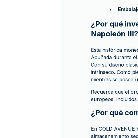
Embalaj
¿Por qué inv
Napoleón III
Esta histórica mone
Acuñada durante el 
Con su diseño clási
intrínseco. Como pi
mientras se posee un
Recuerda que el oro
europeos, incluidos 
¿Por qué co
En GOLD AVENUE hac
almacenamiento segu