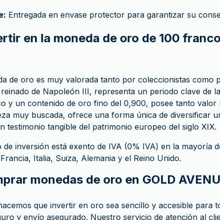
e:
Entregada en envase protector para garantizar su conse
ertir en la moneda de oro de 100 franc
?
da de oro es muy valorada tanto por coleccionistas como p
reinado de Napoleón III, representa un periodo clave de la 
co y un contenido de oro fino del 0,900, posee tanto valo
eza muy buscada, ofrece una forma única de diversificar u
 testimonio tangible del patrimonio europeo del siglo XIX.
 de inversión está exento de IVA (0% IVA) en la mayoría d
Francia, Italia, Suiza, Alemania y el Reino Unido.
mprar monedas de oro en GOLD AVEN
emos que invertir en oro sea sencillo y accesible para 
ro y envío asegurado. Nuestro servicio de atención al cli