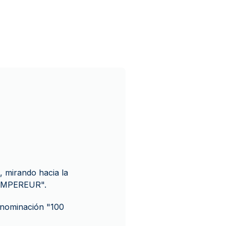
, mirando hacia la
I EMPEREUR".
enominación "100