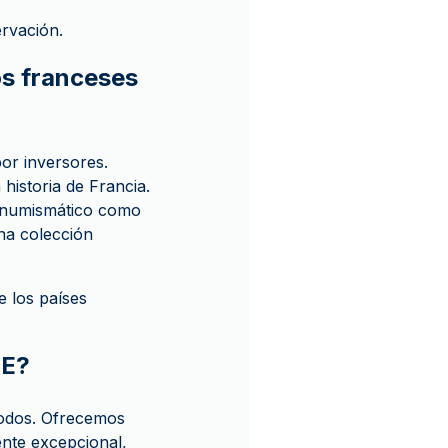
rvación.
os franceses
or inversores.
historia de Francia.
r numismático como
na colección
e los países
UE?
todos. Ofrecemos
ente excepcional,