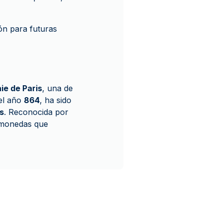
n para futuras
e de Paris
, una de
el año
864
, ha sido
s
. Reconocida por
o monedas que