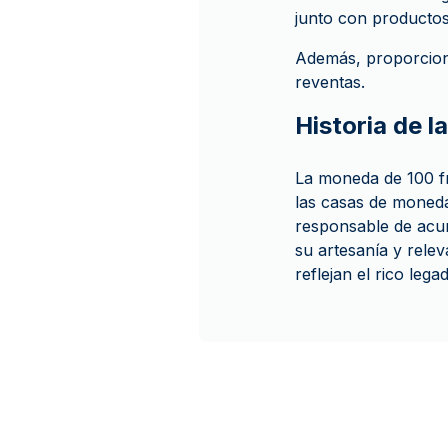
junto con productos
Además, proporcion
reventas.
Historia de l
La moneda de 100 f
las casas de moned
responsable de acuñ
su artesanía y rele
reflejan el rico leg