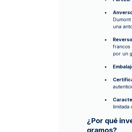
Anverso
Dumont d
una anto
Reverso
francos 
por un g
Embalaj
Certific
autentic
Caracter
limitada
¿Por qué inv
gramos?