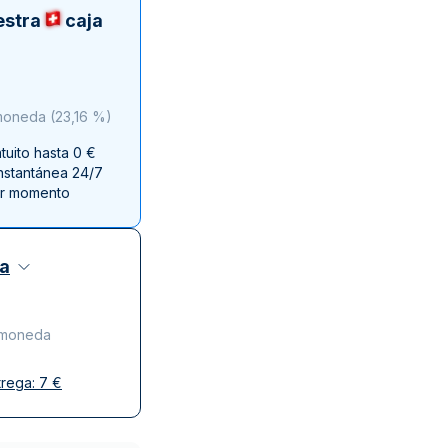
a de la Moneda de Perth
issmint
estra
caja
ssmint
 moneda
(
23,16 %
)
uito hasta 0 €
instantánea 24/7
er momento
za
r moneda
trega:
7
€
y discreta
o de confianza