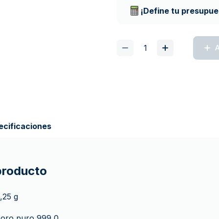
¡Define tu presupue
A
ecificaciones
 producto
,25 g
oro puro 999,0