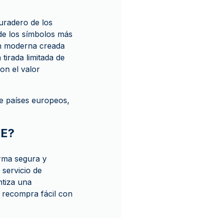
uradero de los
de los símbolos más
ón moderna creada
tirada limitada de
on el valor
de países europeos,
UE?
rma segura y
servicio de
ntiza una
 recompra fácil con