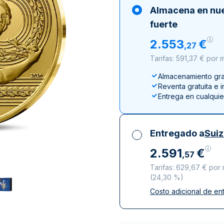
ductos de plata
100 gramos
15 kg
Filarmónica
Lunar
Cas
Sw
Almacena en nu
250 gramos
American Eagle
Arca de Noé
Swi
fuerte
1 kg
Canguro
2
.
553
€
,
27
Napoleon
Tarifas: 591,37 € por
Vreneli
Almacenamiento grat
Lunar
Reventa gratuita e 
Entrega en cualqui
Entregado a
Sui
2
.
591
€
,
57
Tarifas: 629,67 € po
(
24,30 %
)
Costo adicional de en
Impuestos incluidos
Entrega asegurada 
Empresas de repart