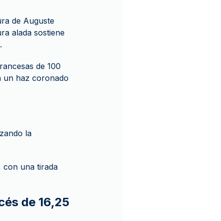
tura de Auguste
ra alada sostiene
.
francesas de 100
on un haz coronado
izando la
, con una tirada
cés de 16,25