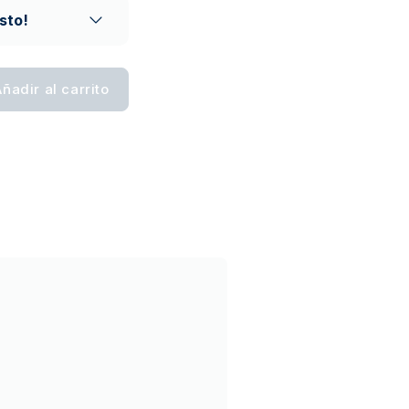
sto!
ñadir al carrito