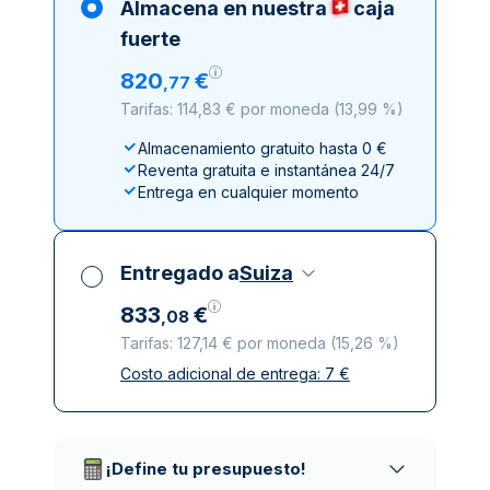
Almacena en nuestra
caja
fuerte
820
€
,
77
Tarifas: 114,83 € por moneda
(
13,99 %
)
Almacenamiento gratuito hasta 0 €
Reventa gratuita e instantánea 24/7
Entrega en cualquier momento
Entregado a
Suiza
833
€
,
08
Tarifas: 127,14 € por moneda
(
15,26 %
)
Costo adicional de entrega:
7
€
Impuestos incluidos
Entrega asegurada y discreta
Empresas de reparto de confianza
¡Define tu presupuesto!