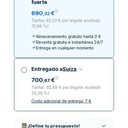
fuerte
690
€
,
32
Tarifas: 82,53 € por lingote acuñado
(
11,96 %
)
Almacenamiento gratuito hasta 0 €
Reventa gratuita e instantánea 24/7
Entrega en cualquier momento
Entregado a
Suiza
700
€
,
67
Tarifas: 92,88 € por lingote acuñado
(
13,26 %
)
Costo adicional de entrega:
7
€
Impuestos incluidos
Entrega asegurada y discreta
Empresas de reparto de confianza
¡Define tu presupuesto!