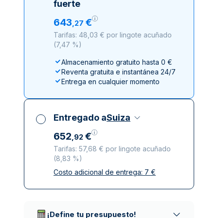
fuerte
643
€
,
27
Tarifas: 48,03 € por lingote acuñado
(
7,47 %
)
Almacenamiento gratuito hasta 0 €
Reventa gratuita e instantánea 24/7
Entrega en cualquier momento
Entregado a
Suiza
652
€
,
92
Tarifas: 57,68 € por lingote acuñado
(
8,83 %
)
Costo adicional de entrega:
7
€
Impuestos incluidos
Entrega asegurada y discreta
Empresas de reparto de confianza
¡Define tu presupuesto!