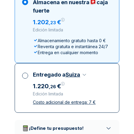
Almacena en nuestra
caja
fuerte
1
.
202
€
,
23
Edición limitada
Almacenamiento gratuito hasta 0 €
Reventa gratuita e instantánea 24/7
Entrega en cualquier momento
Entregado a
Suiza
1
.
220
€
,
26
Edición limitada
Costo adicional de entrega:
7
€
Impuestos incluidos
Entrega asegurada y discreta
Empresas de reparto de confianza
¡Define tu presupuesto!