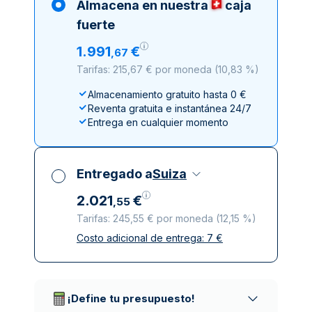
Almacena en nuestra
caja
fuerte
1
.
991
€
,
67
Tarifas: 215,67 € por moneda
(
10,83 %
)
Almacenamiento gratuito hasta 0 €
Reventa gratuita e instantánea 24/7
Entrega en cualquier momento
Entregado a
Suiza
2
.
021
€
,
55
Tarifas: 245,55 € por moneda
(
12,15 %
)
Costo adicional de entrega:
7
€
Impuestos incluidos
Entrega asegurada y discreta
Empresas de reparto de confianza
¡Define tu presupuesto!