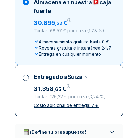
Almacena en nuestra
caja
fuerte
30
.
895
€
,
22
Tarifas: 68,57 € por onza
(
1,78 %
)
Almacenamiento gratuito hasta 0 €
Reventa gratuita e instantánea 24/7
Entrega en cualquier momento
Entregado a
Suiza
31
.
358
€
,
65
Tarifas: 126,22 € por onza
(
3,24 %
)
Costo adicional de entrega:
7
€
Impuestos incluidos
Entrega asegurada y discreta
Empresas de reparto de confianza
¡Define tu presupuesto!