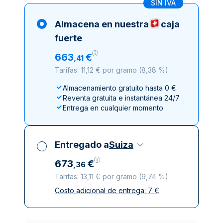
SIN IVA
Almacena en nuestra
caja
fuerte
663
€
,
41
Tarifas: 11,12 € por gramo
(
8,38 %
)
Almacenamiento gratuito hasta 0 €
Reventa gratuita e instantánea 24/7
Entrega en cualquier momento
Entregado a
Suiza
673
€
,
36
Tarifas: 13,11 € por gramo
(
9,74 %
)
Costo adicional de entrega:
7
€
Impuestos incluidos
Entrega asegurada y discreta
Empresas de reparto de confianza