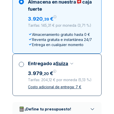
Almacena en nuestra
caja
fuerte
3
.
920
€
,
39
Tarifas: 145,31 € por moneda
(
3,71 %
)
Almacenamiento gratuito hasta 0 €
Reventa gratuita e instantánea 24/7
Entrega en cualquier momento
Entregado a
Suiza
3
.
979
€
,
20
Tarifas: 204,12 € por moneda
(
5,13 %
)
Costo adicional de entrega:
7
€
Impuestos incluidos
Entrega asegurada y discreta
Empresas de reparto de confianza
¡Define tu presupuesto!