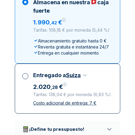
Almacena en nuestra
caja
fuerte
1
.
990
€
,
42
Tarifas: 108,18 € por moneda
(
5,44 %
)
Almacenamiento gratuito hasta 0 €
Reventa gratuita e instantánea 24/7
Entrega en cualquier momento
Entregado a
Suiza
2
.
020
€
,
28
Tarifas: 138,04 € por moneda
(
6,83 %
)
Costo adicional de entrega:
7
€
Impuestos incluidos
Entrega asegurada y discreta
Empresas de reparto de confianza
¡Define tu presupuesto!