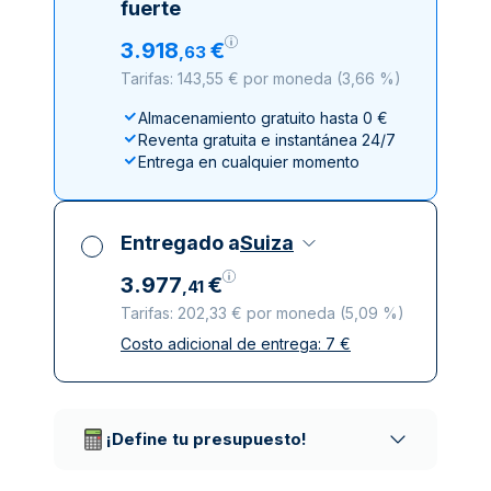
fuerte
3
.
918
€
,
63
Tarifas: 143,55 € por moneda
(
3,66 %
)
Almacenamiento gratuito hasta 0 €
Reventa gratuita e instantánea 24/7
Entrega en cualquier momento
Entregado a
Suiza
3
.
977
€
,
41
Tarifas: 202,33 € por moneda
(
5,09 %
)
Costo adicional de entrega:
7
€
Impuestos incluidos
Entrega asegurada y discreta
Empresas de reparto de confianza
¡Define tu presupuesto!