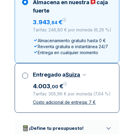
Almacena en nuestra
caja
fuerte
3
.
943
€
,
84
Tarifas: 246,80 € por moneda
(
6,26 %
)
Almacenamiento gratuito hasta 0 €
Reventa gratuita e instantánea 24/7
Entrega en cualquier momento
Entregado a
Suiza
4
.
003
€
,
00
Tarifas: 305,96 € por moneda
(
7,64 %
)
Costo adicional de entrega:
7
€
Impuestos incluidos
Entrega asegurada y discreta
Empresas de reparto de confianza
¡Define tu presupuesto!