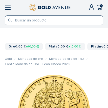
0
Oro
0,00 €
(0,00 €)
Plata
0,00 €
(0,00 €)
Platino
0,
Gold
Monedas de oro
Moneda de oro de 1 oz
1 onza Moneda de Oro - León Checo 2026