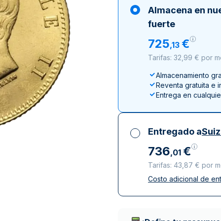
100 gramos
15 kg
Filarmónica
Lunar
Cas
Sw
Almacena en nu
250 gramos
American Eagle
Arca de Noé
Swi
fuerte
1 kg
Canguro
725
€
,
13
Napoleon
Tarifas: 32,99 € por 
Vreneli
Almacenamiento grat
Lunar
Reventa gratuita e 
Entrega en cualqui
Entregado a
Sui
736
€
,
01
Tarifas: 43,87 € por 
Costo adicional de en
Impuestos incluidos
Entrega asegurada 
Empresas de repart