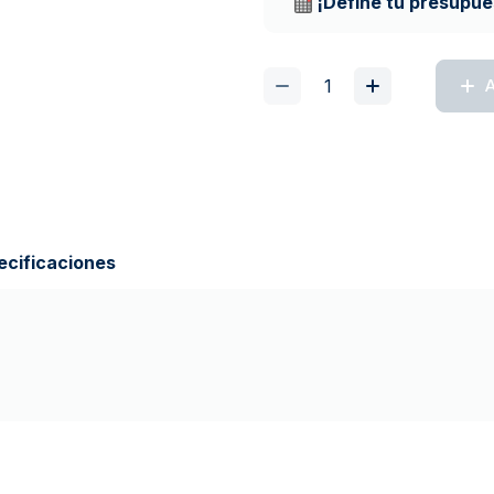
¡Define tu presupue
A
ecificaciones