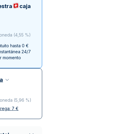
a de la Moneda de Perth
issmint
estra
caja
ssmint
moneda
(
4,55 %
)
uito hasta 0 €
instantánea 24/7
er momento
za
moneda
(
5,96 %
)
trega:
7
€
y discreta
o de confianza