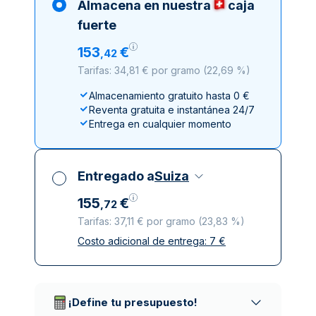
Almacena en nuestra
caja
fuerte
153
€
,
42
Tarifas: 34,81 € por gramo
(
22,69 %
)
Almacenamiento gratuito hasta 0 €
Reventa gratuita e instantánea 24/7
Entrega en cualquier momento
Entregado a
Suiza
155
€
,
72
Tarifas: 37,11 € por gramo
(
23,83 %
)
Costo adicional de entrega:
7
€
Impuestos incluidos
Entrega asegurada y discreta
Empresas de reparto de confianza
¡Define tu presupuesto!