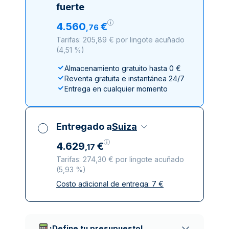
fuerte
4
.
560
€
,
76
Tarifas: 205,89 € por lingote acuñado
(
4,51 %
)
Almacenamiento gratuito hasta 0 €
Reventa gratuita e instantánea 24/7
Entrega en cualquier momento
Entregado a
Suiza
4
.
629
€
,
17
Tarifas: 274,30 € por lingote acuñado
(
5,93 %
)
Costo adicional de entrega:
7
€
Impuestos incluidos
Entrega asegurada y discreta
Empresas de reparto de confianza
¡Define tu presupuesto!