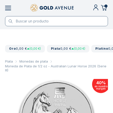
0
Oro
0,00 €
(0,00 €)
Plata
0,00 €
(0,00 €)
Platino
0,
Plata
Monedas de plata
Moneda de Plata de 1/2 oz - Australian Lunar Horse 2026 (Serie
III)
40
%
en nuestro
margen