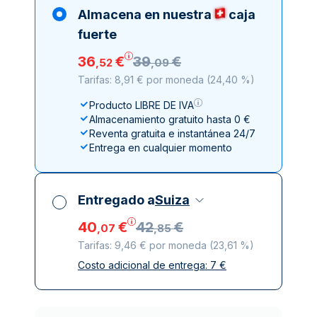
Almacena en nuestra
caja
fuerte
36
€
39
€
,
52
,
09
Tarifas: 8,91 € por moneda
(
24,40 %
)
Producto LIBRE DE IVA
Almacenamiento gratuito hasta 0 €
Reventa gratuita e instantánea 24/7
Entrega en cualquier momento
Entregado a
Suiza
40
€
42
€
,
07
,
85
Tarifas: 9,46 € por moneda
(
23,61 %
)
Costo adicional de entrega:
7
€
Impuestos incluidos
Entrega asegurada y discreta
Empresas de reparto de confianza