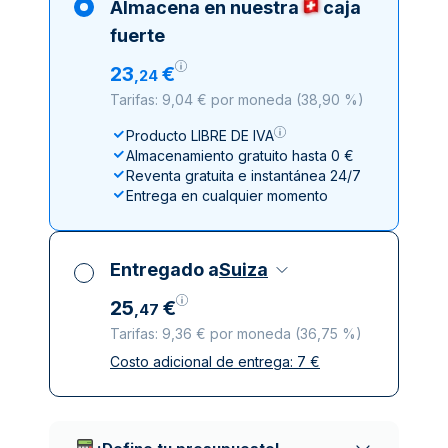
Almacena en nuestra
caja
fuerte
23
€
,
24
Tarifas: 9,04 € por moneda
(
38,90 %
)
Producto LIBRE DE IVA
Almacenamiento gratuito hasta 0 €
Reventa gratuita e instantánea 24/7
Entrega en cualquier momento
Entregado a
Suiza
25
€
,
47
Tarifas: 9,36 € por moneda
(
36,75 %
)
Costo adicional de entrega:
7
€
Impuestos incluidos
Entrega asegurada y discreta
Empresas de reparto de confianza