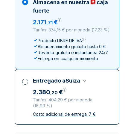
Almacena en nuestra
caja
fuerte
2
.
171
€
,
71
Tarifas: 374,15 € por moneda
(
17,23 %
)
Producto LIBRE DE IVA
Almacenamiento gratuito hasta 0 €
Reventa gratuita e instantánea 24/7
Entrega en cualquier momento
Entregado a
Suiza
2
.
380
€
,
20
Tarifas: 404,29 € por moneda
(
16,99 %
)
Costo adicional de entrega:
7
€
Impuestos incluidos
Entrega asegurada y discreta
Empresas de reparto de confianza