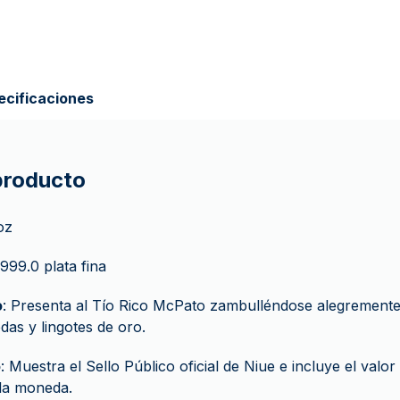
ecificaciones
 producto
 oz
 999.0 plata fina
o
: Presenta al Tío Rico McPato zambulléndose alegrement
as y lingotes de oro.
o
: Muestra el Sello Público oficial de Niue e incluye el valo
 la moneda.