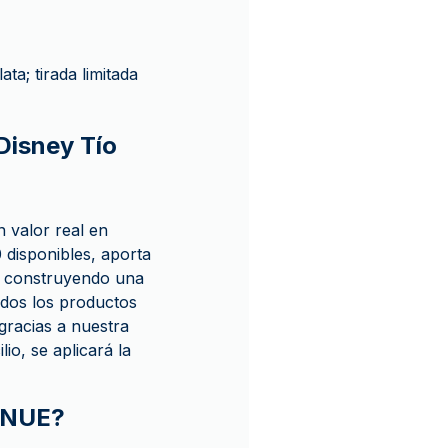
a; tirada limitada
 Disney Tío
 valor real en
 disponibles, aporta
ás construyendo una
odos los productos
racias a nuestra
io, se aplicará la
ENUE?