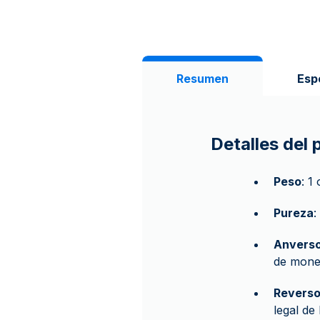
Resumen
Esp
Detalles del
Peso
: 1
Pureza
:
Anvers
de moned
Revers
legal de