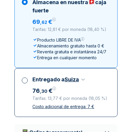
Almacena en nuestra
caja
fuerte
69
€
,
62
Tarifas: 12,81 € por moneda
(
18,40 %
)
Producto LIBRE DE IVA
Almacenamiento gratuito hasta 0 €
Reventa gratuita e instantánea 24/7
Entrega en cualquier momento
Entregado a
Suiza
76
€
,
30
Tarifas: 13,77 € por moneda
(
18,05 %
)
Costo adicional de entrega:
7
€
Impuestos incluidos
Entrega asegurada y discreta
Empresas de reparto de confianza