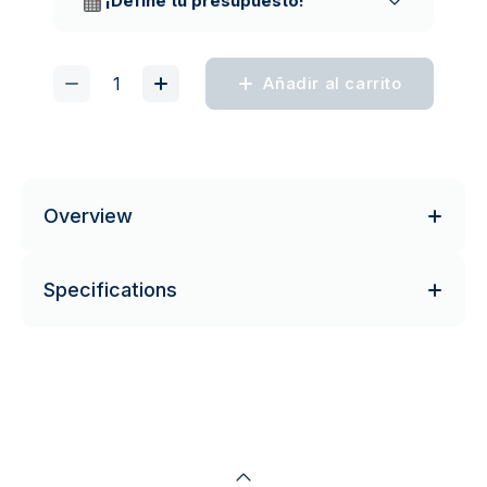
¡Define tu presupuesto!
Añadir al carrito
Overview
Specifications