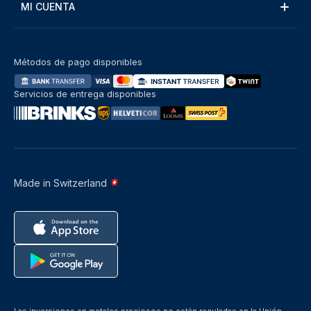
MI CUENTA
Métodos de pago disponibles
Servicios de entrega disponibles
Made in Switzerland