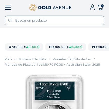
0
Oro
0,00 €
(0,00 €)
Plata
0,00 €
(0,00 €)
Platino
0,
Plata
Monedas de plata
Monedas de plata de 1 oz
Moneda de Plata de 1 oz MS-70 PCGS - Australian Swan 2025