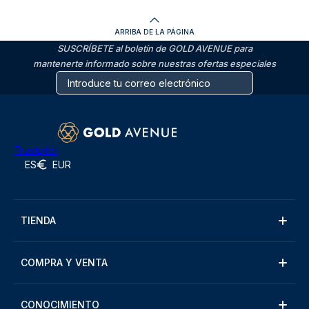
ARRIBA DE LA PÁGINA
SUSCRÍBETE al boletín de GOLD AVENUE para
mantenerte informado sobre nuestras ofertas especiales
Trustpilot
ES
EUR
TIENDA
COMPRA Y VENTA
CONOCIMIENTO