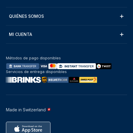
QUIÉNES SOMOS
MI CUENTA
Métodos de pago disponibles
Servicios de entrega disponibles
Made in Switzerland