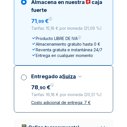
Almacena en nuestra
caja
fuerte
71
€
,
99
Tarifas: 15,18 € por moneda
(
21,09 %
)
Producto LIBRE DE IVA
Almacenamiento gratuito hasta 0 €
Reventa gratuita e instantánea 24/7
Entrega en cualquier momento
Entregado a
Suiza
78
€
,
90
Tarifas: 16,18 € por moneda
(
20,51 %
)
Costo adicional de entrega:
7
€
Impuestos incluidos
Entrega asegurada y discreta
Empresas de reparto de confianza