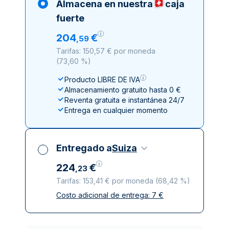
Almacena en nuestra
caja
fuerte
204
€
,
59
Tarifas: 150,57 € por moneda
(
73,60 %
)
Producto LIBRE DE IVA
Almacenamiento gratuito hasta 0 €
Reventa gratuita e instantánea 24/7
Entrega en cualquier momento
Entregado a
Suiza
224
€
,
23
Tarifas: 153,41 € por moneda
(
68,42 %
)
Costo adicional de entrega:
7
€
Impuestos incluidos
Entrega asegurada y discreta
Empresas de reparto de confianza