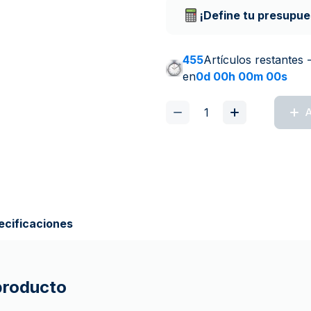
¡Define tu presupue
455
Artículos restantes 
en
0d 00h 00m 00s
A
ecificaciones
 producto