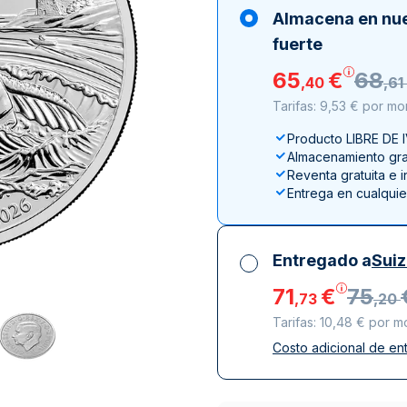
ductos de plata
100 gramos
15 kg
Filarmónica
Lunar
Cas
Sw
Almacena en nu
250 gramos
American Eagle
Arca de Noé
Swi
fuerte
1 kg
Canguro
65
€
68
,
40
,
61
Napoleon
Tarifas: 9,53 € por m
Vreneli
Producto LIBRE DE 
Lunar
Almacenamiento grat
Reventa gratuita e 
Entrega en cualqui
Entregado a
Sui
71
€
75
,
73
,
20
Tarifas: 10,48 € por 
Costo adicional de en
Impuestos incluidos
Entrega asegurada 
Empresas de repart