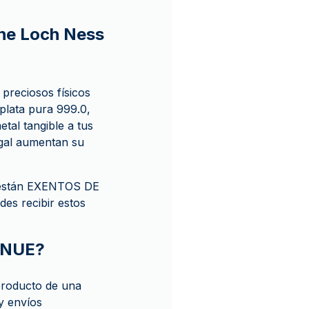
the Loch Ness
preciosos físicos
plata pura 999.0,
tal tangible a tus
egal aumentan su
 están EXENTOS DE
es recibir estos
ENUE?
roducto de una
y envíos