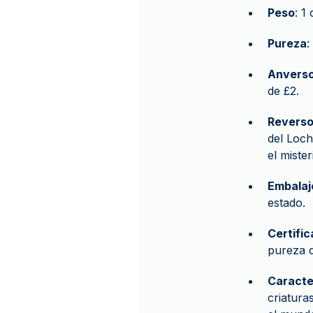
Peso
: 1
Pureza
:
Anvers
de £2.
Revers
del Loch
el miste
Embalaj
estado.
Certific
pureza d
Caracte
criatura