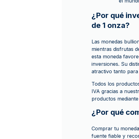
el mund
¿Por qué inv
de 1 onza?
Las monedas bullion
mientras disfrutas 
esta moneda favorece
inversiones. Su dis
atractivo tanto par
Todos los product
IVA gracias a nuest
productos mediante e
¿Por qué co
Comprar tu moneda 
fuente fiable y re