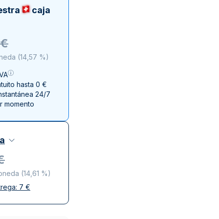
a de la Moneda de Perth
issmint
estra
caja
ssmint
€
oneda
(
14,57 %
)
IVA
uito hasta 0 €
instantánea 24/7
er momento
za
€
moneda
(
14,61 %
)
trega:
7
€
y discreta
o de confianza