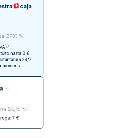
a de la Moneda de Perth
issmint
estra
caja
ssmint
nza
(
27,33 %
)
IVA
uito hasta 0 €
instantánea 24/7
er momento
za
nza
(
26,20 %
)
trega:
7
€
y discreta
o de confianza