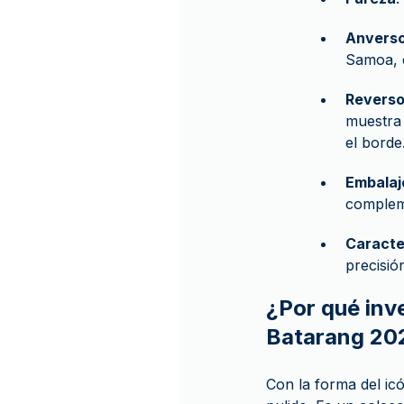
Anvers
Samoa, e
Revers
muestra 
el borde
Embalaj
compleme
Caracte
precisió
¿Por qué inv
Batarang 20
Con la forma del ic