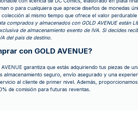
ionable con licencia de DC Comics, elaborado en plata fina
tman o para cualquiera que aprecie diseños de monedas ún
r colección al mismo tiempo que ofrece el valor perdurable 
lata comprados y almacenados con GOLD AVENUE están LI
xclusiva de almacenamiento exento de IVA. Si decides recibi
IVA del país de destino.
mprar con GOLD AVENUE?
VENUE garantiza que estás adquiriendo tus piezas de una
 almacenamiento seguro, envío asegurado y una experienci
ervicio al cliente de primer nivel. Además, proporcionamo
0% de comisión para futuras reventas.