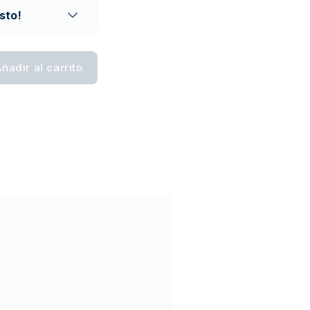
sto!
ñadir al carrito