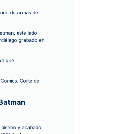
scudo de armas de
Batman, este lado
rciélago grabado en
ión que
C Comics. Corte de
- Batman
z diseño y acabado