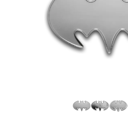
Plata sin IVA
Todos los pro
Recomienda a
tus amigos