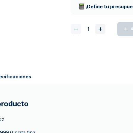
¡Define tu presupue
A
ecificaciones
 producto
 oz
 999.0 plata fina