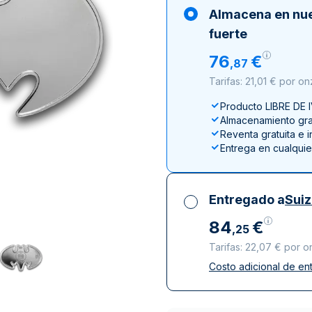
ductos de plata
100 gramos
15 kg
Filarmónica
Lunar
Cas
Sw
Almacena en nu
250 gramos
American Eagle
Arca de Noé
Swi
fuerte
1 kg
Canguro
76
€
,
87
Napoleon
Tarifas: 21,01 € por o
Vreneli
Producto LIBRE DE 
Lunar
Almacenamiento grat
Reventa gratuita e 
Entrega en cualqui
Entregado a
Sui
84
€
,
25
Tarifas: 22,07 € por o
Costo adicional de en
Impuestos incluidos
Entrega asegurada 
Empresas de repart