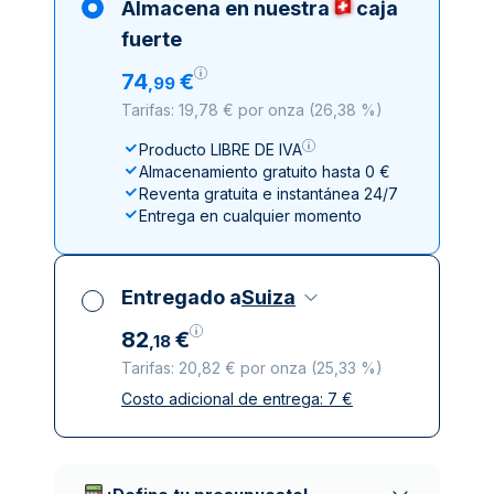
Almacena en nuestra
caja
fuerte
74
€
,
99
Tarifas: 19,78 € por onza
(
26,38 %
)
Producto LIBRE DE IVA
Almacenamiento gratuito hasta 0 €
Reventa gratuita e instantánea 24/7
Entrega en cualquier momento
Entregado a
Suiza
82
€
,
18
Tarifas: 20,82 € por onza
(
25,33 %
)
Costo adicional de entrega:
7
€
Impuestos incluidos
Entrega asegurada y discreta
Empresas de reparto de confianza