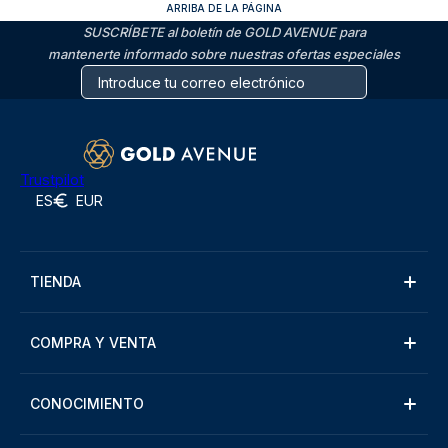
ARRIBA DE LA PÁGINA
SUSCRÍBETE al boletín de GOLD AVENUE para
mantenerte informado sobre nuestras ofertas especiales
Trustpilot
ES
EUR
TIENDA
COMPRA Y VENTA
CONOCIMIENTO