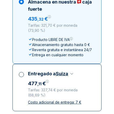
Almacena en nuestra
caja
fuerte
435
€
,
32
Tarifas: 321,70 € por moneda
(
73,90 %
)
Producto LIBRE DE IVA
Almacenamiento gratuito hasta 0 €
Reventa gratuita e instantánea 24/7
Entrega en cualquier momento
Entregado a
Suiza
477
€
,
11
Tarifas: 327,74 € por moneda
(
68,69 %
)
Costo adicional de entrega:
7
€
Impuestos incluidos
Entrega asegurada y discreta