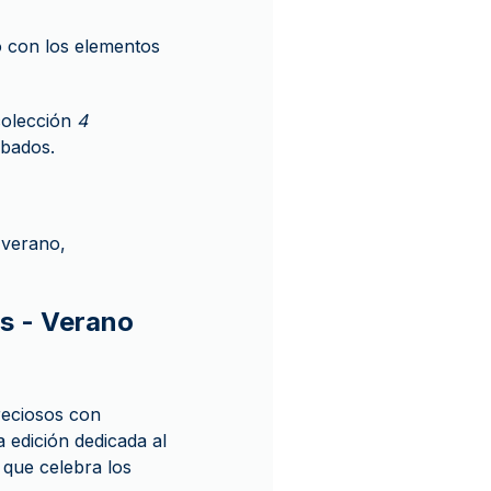
to con los elementos
colección
4
abados.
 verano,
es - Verano
reciosos con
a edición dedicada al
 que celebra los