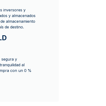
os inversores y
rados y almacenados
n de almacenamiento
ís de destino.
LD
 segura y
anquilidad al
compra con un 0 %