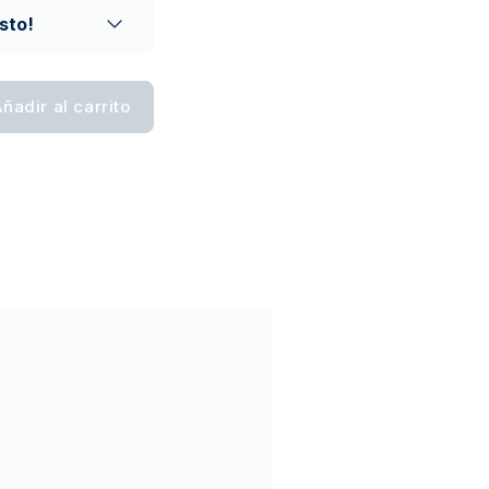
sto!
ñadir al carrito