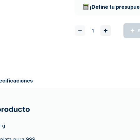
¡Define tu presupue
A
ecificaciones
 producto
0 g
 plata pura 999