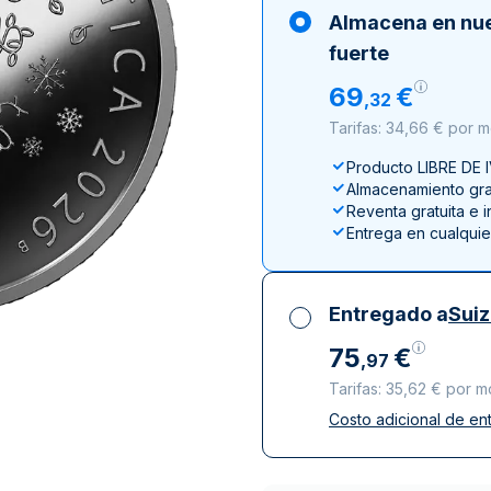
100 gramos
15 kg
Filarmónica
Lunar
Cas
Sw
Almacena en nu
250 gramos
American Eagle
Arca de Noé
Swi
fuerte
1 kg
Canguro
69
€
,
32
Napoleon
Tarifas: 34,66 € por 
Vreneli
Producto LIBRE DE 
Lunar
Almacenamiento grat
Reventa gratuita e 
Entrega en cualqui
Entregado a
Sui
75
€
,
97
Tarifas: 35,62 € por 
Costo adicional de en
Impuestos incluidos
Entrega asegurada 
Empresas de repart