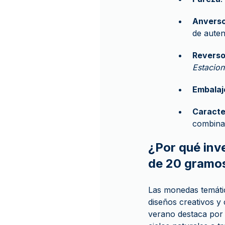
Anvers
de auten
Revers
Estacion
Embalaj
Caracte
combinan
¿Por qué inv
de 20 gramo
Las monedas temátic
diseños creativos y 
verano destaca por 