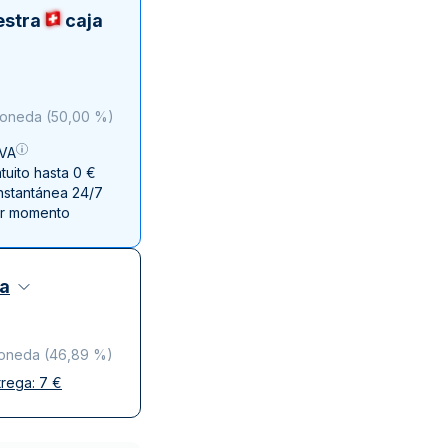
a de la Moneda de Perth
issmint
estra
caja
ssmint
moneda
(
50,00 %
)
IVA
uito hasta 0 €
instantánea 24/7
er momento
za
moneda
(
46,89 %
)
trega:
7
€
y discreta
o de confianza