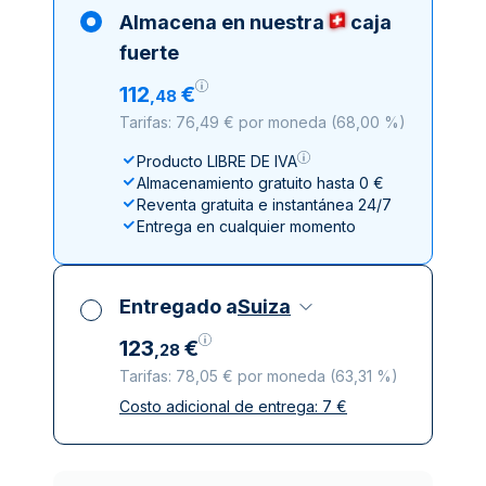
Almacena en nuestra
caja
fuerte
112
€
,
48
Tarifas: 76,49 € por moneda
(
68,00 %
)
Producto LIBRE DE IVA
Almacenamiento gratuito hasta 0 €
Reventa gratuita e instantánea 24/7
Entrega en cualquier momento
Entregado a
Suiza
123
€
,
28
Tarifas: 78,05 € por moneda
(
63,31 %
)
Costo adicional de entrega:
7
€
Impuestos incluidos
Entrega asegurada y discreta
Empresas de reparto de confianza