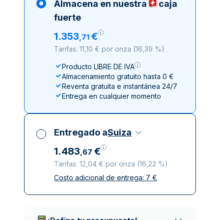
Almacena en nuestra
caja
fuerte
1
.
353
€
,
71
Tarifas: 11,10 € por onza
(
16,39 %
)
Producto LIBRE DE IVA
Almacenamiento gratuito hasta 0 €
Reventa gratuita e instantánea 24/7
Entrega en cualquier momento
Entregado a
Suiza
1
.
483
€
,
67
Tarifas: 12,04 € por onza
(
16,22 %
)
Costo adicional de entrega:
7
€
Impuestos incluidos
Entrega asegurada y discreta
Empresas de reparto de confianza