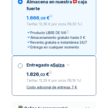
Almacena en nuestra
caja
fuerte
1
.
666
€
,
08
Tarifas: 12,36 € por onza
(
18,55 %
)
Producto LIBRE DE IVA
Almacenamiento gratuito hasta 0 €
Reventa gratuita e instantánea 24/7
Entrega en cualquier momento
Entregado a
Suiza
1
.
826
€
,
02
Tarifas: 13,29 € por onza
(
18,19 %
)
Costo adicional de entrega:
7
€
Impuestos incluidos
Entrega asegurada y discreta
Empresas de reparto de confianza